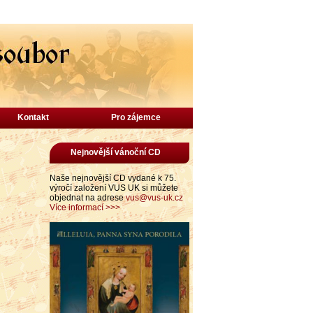
Kontakt
Pro zájemce
Nejnovější vánoční CD
Naše nejnovější CD vydané k 75.
výročí založení VUS UK si můžete
objednat na adrese
vus@vus-uk.cz
Více informací >>>