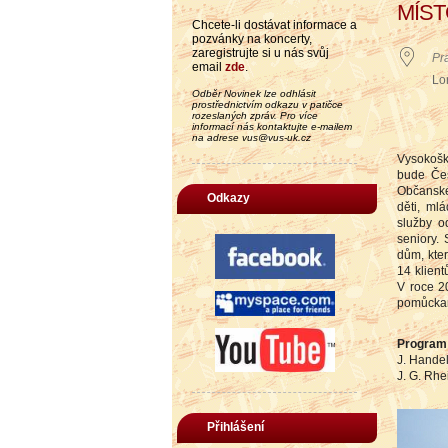
MÍS
Chcete-li dostávat informace a
pozvánky na koncerty,
zaregistrujte si u nás svůj
Pr
email
zde
.
Lo
Odběr Novinek lze odhlásit
prostřednictvím odkazu v patičce
rozeslaných zpráv. Pro více
informací nás kontaktujte e-mailem
na adrese vus@vus-uk.cz
Vysokošk
bude Čes
Občanské
Odkazy
děti, ml
služby o
seniory.
dům, kte
14 klient
V roce 20
pomůckam
Program
J. Handel
J. G. Rhe
Přihlášení