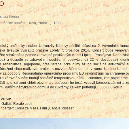
TO
ažská Loreta
retánské náměstí 102/8, Praha 1, 118 00
olský umělecký soubor Univerzity Karlovy přislíbil účast na 2. Adventním koncer
ká televize vysílat z pražské Lorety 7. prosince 2014. Koncert bude věnová
ho sdružení na pomoc zdravotně postiženým v obci Lipka u Prostějova. Denní stac
ádež a dospělé se zdravotním postižením poskytuje už 22 let devadesáti klien
d rehabilitace, logopedie, přes terapeutické dílny až po sociálně aktivizační s
 Sdružení chce realizovat projekt s názvem Mám kam jít, v rámci kterého koupili
rý za podpory Regionálního operačního programu EU rekonstruují na chráněné by
ů a zároveň v něm budují sociálně terapeutickou dílnu – cukrárnu, kde najde práci 
15 toto zařízení chtějí otevřít, ale potřebují ho ještě vybavit kompenzačními a z
i, dalším nábytkem do domu a do cukrárny, celkem potřebují 1 000 000 korun.
 VUSu:
-Gallus: Rorate coeli
inberger: Gloria ze Mše Es dur „Cantus Missae“