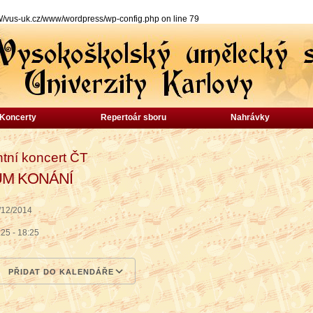
s-uk.cz/www/wordpress/wp-config.php on line 79
Koncerty
Repertoár sboru
Nahrávky
tní koncert ČT
UM KONÁNÍ
/12/2014
:25 - 18:25
PŘIDAT DO KALENDÁŘE
wnload ICS
Google Calendar
iCalendar
Office 365
Outlook Live