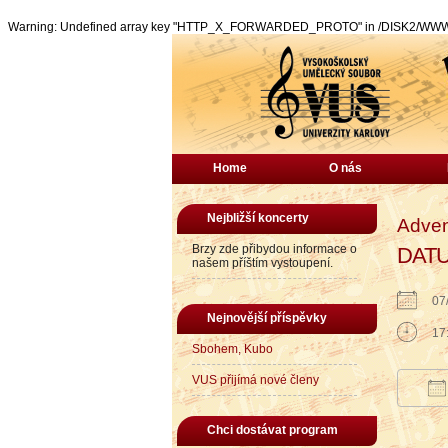
Warning: Undefined array key "HTTP_X_FORWARDED_PROTO" in /DISK2/WWW/vu
Home
O nás
Nejbližší koncerty
Adven
Brzy zde přibydou informace o
DAT
našem příštím vystoupení.
07
Nejnovější příspěvky
17
Sbohem, Kubo
VUS přijímá nové členy
Do
Chci dostávat program