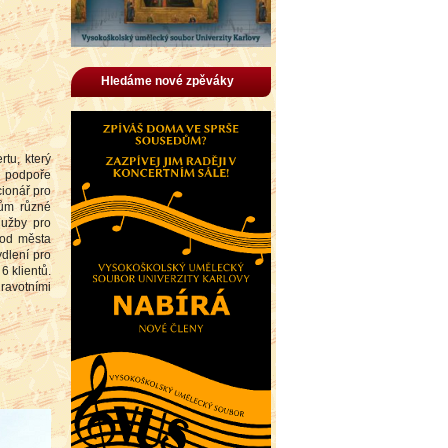
Hledáme nové zpěváky
tu, který
n podpoře
ionář pro
tům různé
lužby pro
 od města
dlení pro
6 klientů.
dravotními