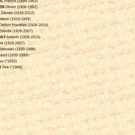
NC
Francis (1899-1963)
EN
Olivier (1908-1992)
Zdenko (1916-2012)
ideon (1919-1945)
ldřich František (1926-2014)
Zdeněk (1928-2007)
SKÝ
Antonín (1928-2014)
tr (1929-2007)
Miroslav (1930-1998)
boš (1935-1999)
vo (*1935)
K
Petr (*1968)