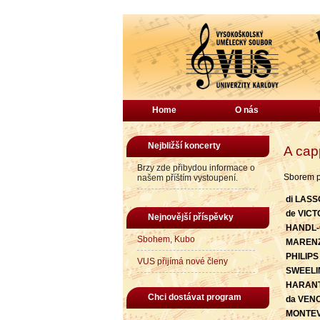
Home
O nás
Nejbližší koncerty
A cap
Brzy zde přibydou informace o
Sborem pr
našem příštím vystoupení.
di LASS
de VICT
Nejnovější příspěvky
HANDL-
Sbohem, Kubo
MARENZ
PHILIPS
VUS přijímá nové členy
SWEELI
HARAN
Chci dostávat program
da VEN
MONTE