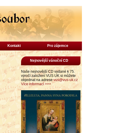
Kontakt
Pro zájemce
Nejnovější vánoční CD
Naše nejnovější CD vydané k 75.
výročí založení VUS UK si můžete
objednat na adrese
vus@vus-uk.cz
Více informací >>>