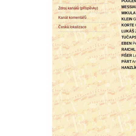
POULE
MESSIA
Zdroj kanálů (příspěvky)
MIKULA
Kanál komentářů
KLEIN
G
KORTE
O
Česká lokalizace
LUKÁŠ
TUČAP
EBEN
Pe
RAICHL
FIŠER
Lu
PÄRT
Ar
HANZLÍ