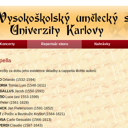
Koncerty
Repertoár sboru
Nahrávky
pella
ošly za dobu jeho existence skladby a cappella těchto autorů:
O
Orlando (1532-1594)
ORIA
Tomás Luis (1548-1611)
GALLUS
Jacob (1550-1591)
IO
Luca (asi 1553-1599)
Peter (1561-1628)
NCK
Jan Pieterszoon (1591-1652)
T
z Polžic a Bezdružic Kryštof (1564-1621)
OSA
Carlo Gesualdo (1566-1613)
VERDI
Claudio (1567-1643)