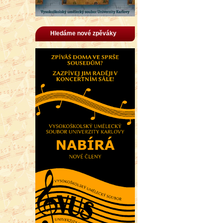
Hledáme nové zpěváky