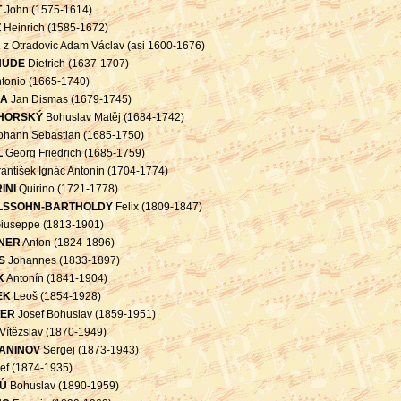
T
John (1575-1614)
Z
Heinrich (1585-1672)
A
z Otradovic Adam Václav (asi 1600-1676)
HUDE
Dietrich (1637-1707)
tonio (1665-1740)
KA
Jan Dismas (1679-1745)
HORSKÝ
Bohuslav Matěj (1684-1742)
ohann Sebastian (1685-1750)
L
Georg Friedrich (1685-1759)
antišek Ignác Antonín (1704-1774)
INI
Quirino (1721-1778)
LSSOHN-BARTHOLDY
Felix (1809-1847)
iuseppe (1813-1901)
NER
Anton (1824-1896)
S
Johannes (1833-1897)
K
Antonín (1841-1904)
EK
Leoš (1854-1928)
TER
Josef Bohuslav (1859-1951)
Vítězslav (1870-1949)
ANINOV
Sergej (1873-1943)
ef (1874-1935)
Ů
Bohuslav (1890-1959)