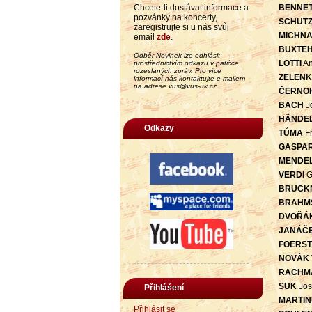
Chcete-li dostávat informace a
BENNE
pozvánky na koncerty,
SCHÜT
zaregistrujte si u nás svůj
MICHN
email
zde
.
BUXTE
Odběr Novinek lze odhlásit
LOTTI
An
prostřednictvím odkazu v patičce
rozeslaných zpráv. Pro více
ZELEN
informací nás kontaktujte e-mailem
na adrese vus@vus-uk.cz
ČERNO
BACH
J
HÄNDE
Odkazy
TŮMA
Fr
GASPAR
MENDE
VERDI
G
BRUCK
BRAHM
DVOŘÁ
JANÁČ
FOERS
NOVÁK
RACHM
SUK
Jos
Přihlášení
MARTIN
Přihlásit se