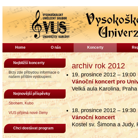
Home
O nás
Koncerty
Rep
Nejbližší koncerty
archiv rok 2012
Brzy zde přibydou informace o
19. prosince 2012 – 19:00
našem příštím vystoupení.
Vánoční koncert pro Univ
Velká aula Karolina, Praha
Nejnovější příspěvky
Sbohem, Kubo
18. prosince 2012 – 19:30
VUS přijímá nové členy
Vánoční koncert
Kostel sv. Šimona a Judy,
Chci dostávat program