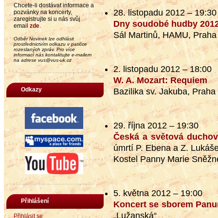
Chcete-li dostávat informace a
28. listopadu 2012 – 19:30
pozvánky na koncerty,
zaregistrujte si u nás svůj
Dny soudobé hudby 201
email
zde
.
Sál Martinů, HAMU, Praha
Odběr Novinek lze odhlásit
prostřednictvím odkazu v patičce
rozeslaných zpráv. Pro více
informací nás kontaktujte e-mailem
na adrese vus@vus-uk.cz
2. listopadu 2012 – 18:00
W. A. Mozart: Requiem
Odkazy
Bazilika sv. Jakuba, Praha
29. října 2012 – 19:30
Česká a světová duchov
úmrtí P. Ebena a Z. Lukáš
Kostel Panny Marie Sněžn
5. května 2012 – 19:00
Přihlášení
Koncert se sborem Panu
„Lužanská“
Přihlásit se