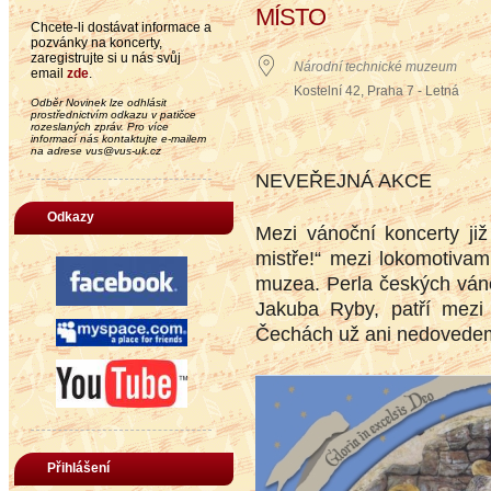
MÍSTO
Chcete-li dostávat informace a
pozvánky na koncerty,
zaregistrujte si u nás svůj
Národní technické muzeum
email
zde
.
Kostelní 42, Praha 7 - Letná
Odběr Novinek lze odhlásit
prostřednictvím odkazu v patičce
rozeslaných zpráv. Pro více
informací nás kontaktujte e-mailem
na adrese vus@vus-uk.cz
NEVEŘEJNÁ AKCE
Odkazy
Mezi vánoční koncerty již
mistře!“ mezi lokomotivam
muzea. Perla českých ván
Jakuba Ryby, patří mezi
Čechách už ani nedovedem
Přihlášení