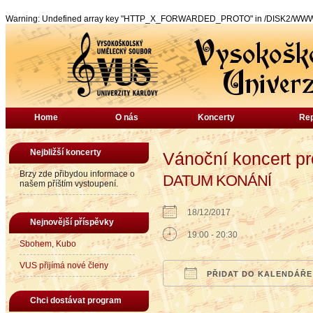
Warning: Undefined array key "HTTP_X_FORWARDED_PROTO" in /DISK2/WWW/vu
Home
O nás
Koncerty
Rep
Nejbližší koncerty
Vánoční koncert p
Brzy zde přibydou informace o
DATUM KONÁNÍ
našem příštím vystoupení.
18/12/2017
Nejnovější příspěvky
19:00 - 20:30
Sbohem, Kubo
VUS přijímá nové členy
PŘIDAT DO KALENDÁŘE
Download ICS
Google Calendar
iCalendar
Office
Chci dostávat program