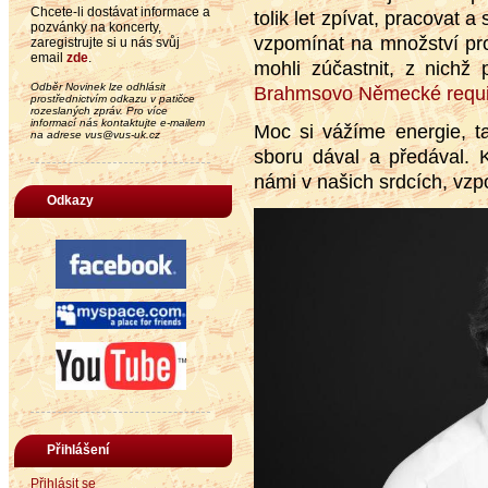
Chcete-li dostávat informace a
tolik let zpívat, pracovat 
pozvánky na koncerty,
vzpomínat na množství pro
zaregistrujte si u nás svůj
email
zde
.
mohli zúčastnit, z nichž
Odběr Novinek lze odhlásit
Brahmsovo Německé requ
prostřednictvím odkazu v patičce
rozeslaných zpráv. Pro více
informací nás kontaktujte e-mailem
Moc si vážíme energie, ta
na adrese vus@vus-uk.cz
sboru dával a předával.
námi v našich srdcích, vzp
Odkazy
Přihlášení
Přihlásit se