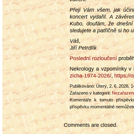
Přeji Vám všem, jak účin
koncert vydařil. A závěre
Kubo, doufám, že dnešn
sledujete a patřičně si ho u
Váš,
Jiří Petrdlík
Poslední rozloučení
proběh
Nekrology a vzpomínky v
zicha-1974-2026/
,
https://
Publikováno: Úterý, 2. 6. 2026, 1
Zařazeno v kategorii:
Nezařazen
Komentáře k tomuto příspěv
příspěvku momentálně nemůžete 
Comments are closed.