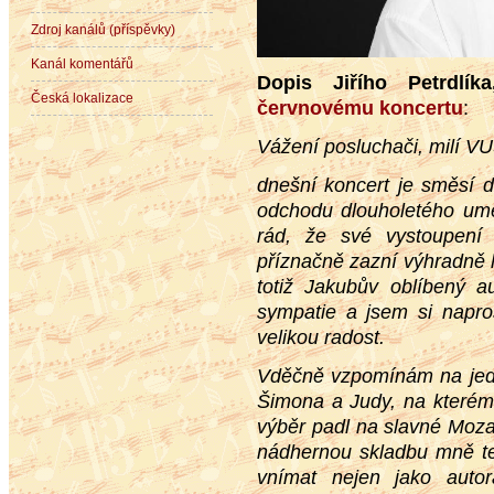
Zdroj kanálů (příspěvky)
Kanál komentářů
Dopis Jiřího Petrdlík
Česká lokalizace
červnovému koncertu
:
Vážení posluchači, milí VU
dnešní koncert je směsí d
odchodu dlouholetého um
rád, že své vystoupen
příznačně zazní výhradně
totiž Jakubův oblíbený au
sympatie a jsem si napros
velikou radost.
Vděčně vzpomínám na jed
Šimona a Judy, na kterém 
výběr padl na slavné Moza
nádhernou skladbu mně teh
vnímat nejen jako aut