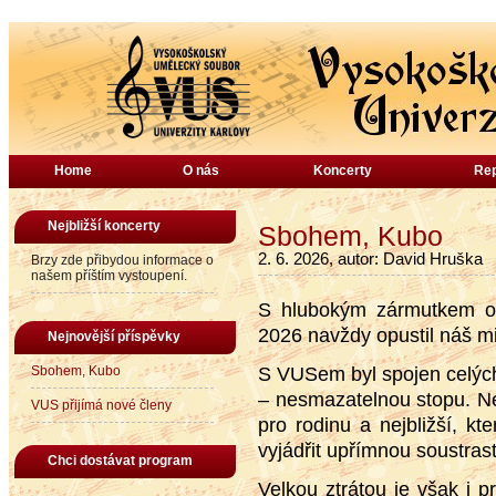
Home
O nás
Koncerty
Rep
Nejbližší koncerty
Sbohem, Kubo
2. 6. 2026, autor: David Hruška
Brzy zde přibydou informace o
našem příštím vystoupení.
S hlubokým zármutkem oz
2026 navždy opustil náš m
Nejnovější příspěvky
Sbohem, Kubo
S VUSem byl spojen celých
– nesmazatelnou stopu. Ne
VUS přijímá nové členy
pro rodinu a nejbližší, k
vyjádřit upřímnou soustrast
Chci dostávat program
Velkou ztrátou je však i 