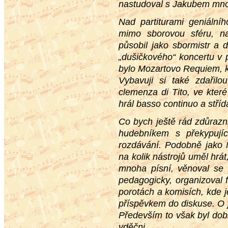
nastudoval s Jakubem mno
Nad partiturami geniáln
mimo sborovou sféru, n
působil jako sbormistr a d
„dušičkového“ koncertu v 
bylo Mozartovo Requiem, k
Vybavuji si také zdařil
clemenza di Tito, ve kter
hrál basso continuo a stří
Co bych ještě rád zdůrazn
hudebníkem s překypujíc
rozdávání. Podobně jako M
na kolik nástrojů uměl hrá
mnoha písní, věnoval se p
pedagogicky, organizoval 
porotách a komisích, kde 
příspěvkem do diskuse. O j
Především to však byl dobr
vděčni.