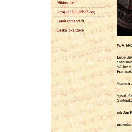
Přihlásit se
Zdroj kanálů (příspěvky)
Kanál komentářů
Česká lokalizace
W. A. Mo
Lucie Si
Stanislava
Václav Va
Františe
Vladimír 
Vysokošk
Svatojaku
řídí
Jan 
proveden