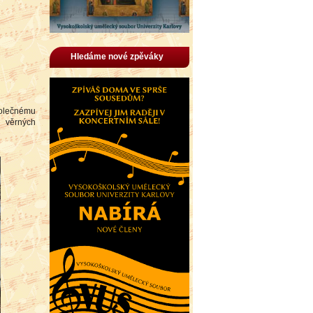
Hledáme nové zpěváky
polečnému
 věrných