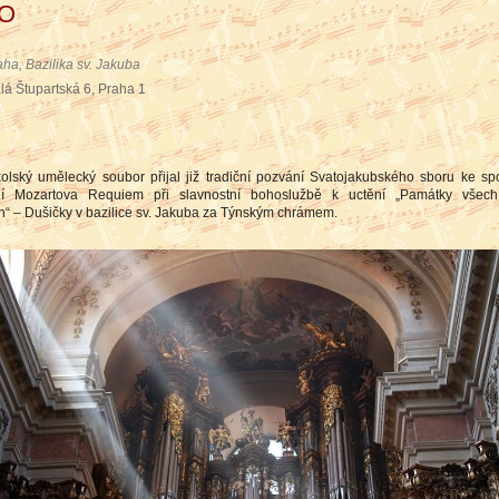
TO
aha, Bazilika sv. Jakuba
lá Štupartská 6, Praha 1
olský umělecký soubor přijal již tradiční pozvání Svatojakubského sboru ke s
ní Mozartova Requiem při slavnostní bohoslužbě k uctění „Památky všech
h“ – Dušičky v bazilice sv. Jakuba za Týnským chrámem.