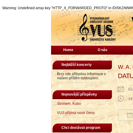
Warning: Undefined array key "HTTP_X_FORWARDED_PROTO" in /DISK2/WWW/vu
Home
O nás
Nejbližší koncerty
W. A.
Brzy zde přibydou informace o
DAT
našem příštím vystoupení.
02
Nejnovější příspěvky
18
Sbohem, Kubo
VUS přijímá nové členy
Do
Chci dostávat program