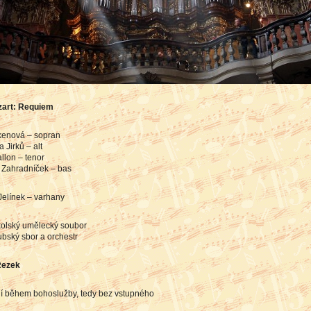
zart: Requiem
lkenová – sopran
 Jirků – alt
llon – tenor
k Zahradníček – bas
Jelínek – varhany
olský umělecký soubor
bský sbor a orchestr
Rezek
í během bohoslužby, tedy bez vstupného