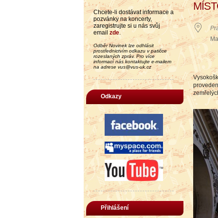
MÍS
Chcete-li dostávat informace a
pozvánky na koncerty,
zaregistrujte si u nás svůj
Pr
email
zde
.
Ma
Odběr Novinek lze odhlásit
prostřednictvím odkazu v patičce
rozeslaných zpráv. Pro více
informací nás kontaktujte e-mailem
na adrese vus@vus-uk.cz
Vysokošk
provede
zemřelýc
Odkazy
Přihlášení