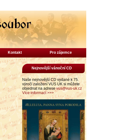
Kontakt
Pro zájemce
Nejnovější vánoční CD
Naše nejnovější CD vydané k 75.
výročí založení VUS UK si můžete
objednat na adrese
vus@vus-uk.cz
Více informací >>>