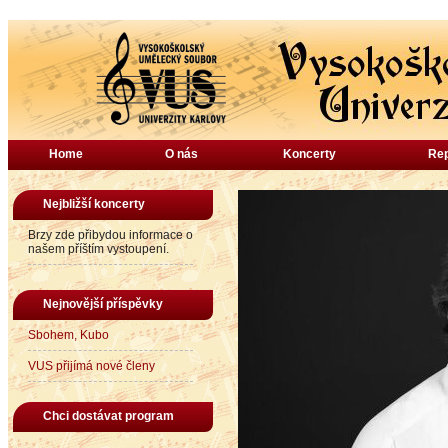
Home
O nás
Koncerty
Rep
Nejbližší koncerty
Brzy zde přibydou informace o
našem příštím vystoupení.
Nejnovější příspěvky
Sbohem, Kubo
VUS přijímá nové členy
Chci dostávat program