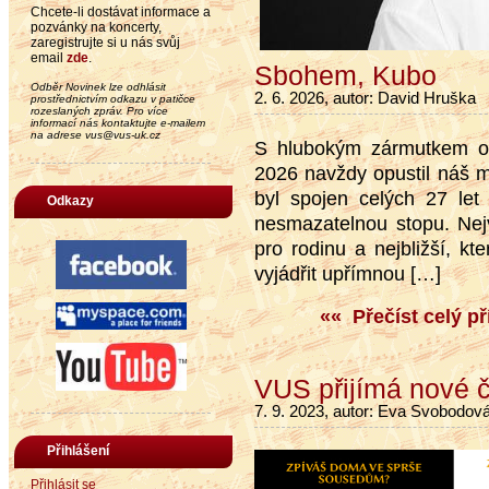
Chcete-li dostávat informace a
pozvánky na koncerty,
zaregistrujte si u nás svůj
email
zde
.
Sbohem, Kubo
Odběr Novinek lze odhlásit
2. 6. 2026, autor: David Hruška
prostřednictvím odkazu v patičce
rozeslaných zpráv. Pro více
informací nás kontaktujte e-mailem
na adrese vus@vus-uk.cz
S hlubokým zármutkem oz
2026 navždy opustil náš 
byl spojen celých 27 le
Odkazy
nesmazatelnou stopu. Nej
pro rodinu a nejbližší, k
vyjádřit upřímnou […]
«« Přečíst celý p
VUS přijímá nové 
7. 9. 2023, autor: Eva Svobodov
Přihlášení
Přihlásit se