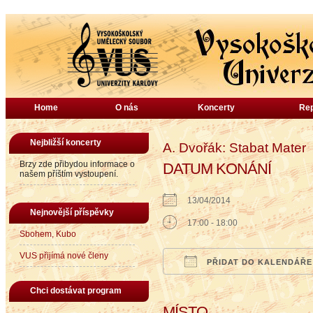
Home
O nás
Koncerty
Rep
Nejbližší koncerty
A. Dvořák: Stabat Mater
Brzy zde přibydou informace o
DATUM KONÁNÍ
našem příštím vystoupení.
13/04/2014
Nejnovější příspěvky
17:00 - 18:00
Sbohem, Kubo
VUS přijímá nové členy
PŘIDAT DO KALENDÁŘE
Download ICS
Google Calendar
iCalendar
Office
Chci dostávat program
MÍSTO