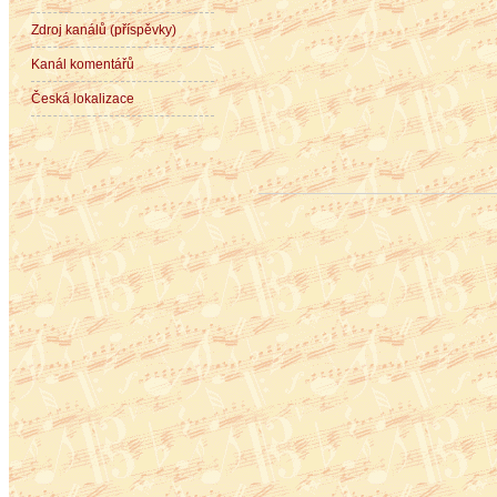
Zdroj kanálů (příspěvky)
Kanál komentářů
Česká lokalizace