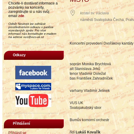
Chcete-li dostávat informace a
pozvánky na koncerty,
zaregistrujte si u nás svůj
kostel sv. Václava
email
zde
.
náměstí Svatopluka Čecha, Praha
Odběr Novinek lze odhlásit
prostřednictvím odkazu v patičce
rozeslaných zpráv. Pro více
informací nás kontaktujte e-mailem
na adrese vus@vus-uk.cz
Koncertní provedení Dvořákovy kantát
Odkazy
soprán Monika Brychtová
alt Stanislava Jirků
tenor Vladimír Doležal
bas František Zahradníček
varhany Vladimír Jelínek
VUS UK
Svatojakubský sbor
Bumův komorní orchestr
Přihlášení
řídí
Lukáš Kovařík
Přihlásit se