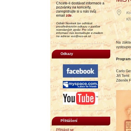
Chcete-li dostávat informace a
pozvánky na koncerty,
zaregistrujte si u nás svůj
Ko
email
zde
.
Kř
Odběr Novinek lze odhlásit
prostřednictvím odkazu v patičce
rozeslaných zpráv. Pro více
informací nás kontaktujte e-mailem
na adrese vus@vus-uk.cz
Na zákla
vystoupen
Odkazy
Program
Carlo Ge
Jiří Tem
Zdeněk F
Přihlášení
Přihlásit se