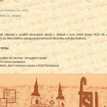
stel Povýšení sv. Kříže
ížová 2a, Jihlava
dě vítězství v soutěži pěveckých sborů v Jihlavě v roce 2009 dostal VUS UK 
í na Slavnostním zahajovacím koncertu letošního ročníku festivalu.
 VUSu:
sualdo da Venosa: Jerusalem, surge
l: Te Deum laudamus
ibich: Jarní romance (spolu s VUS Pardubice)