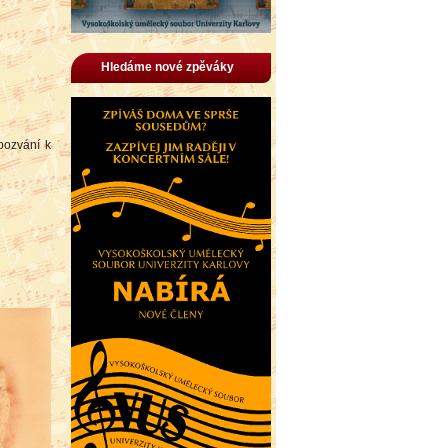
Hledáme nové zpěváky
pozvání k