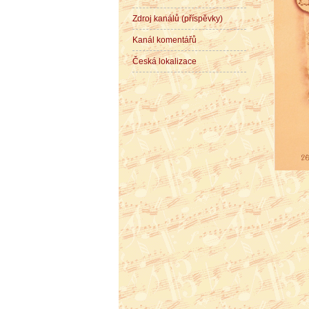
Zdroj kanálů (příspěvky)
Kanál komentářů
Česká lokalizace