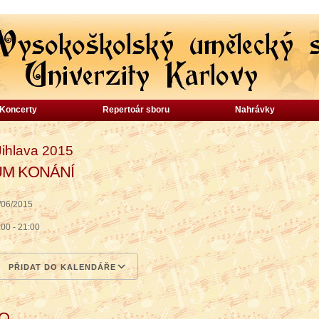
Koncerty
Repertoár sboru
Nahrávky
ihlava 2015
UM KONÁNÍ
/06/2015
:00 - 21:00
PŘIDAT DO KALENDÁŘE
wnload ICS
Google Calendar
iCalendar
Office 365
Outlook Live
TO