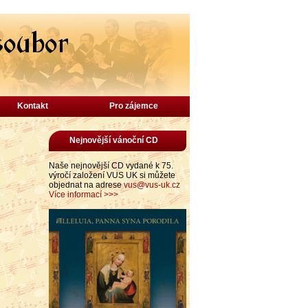
Kontakt
Pro zájemce
Nejnovější vánoční CD
Naše nejnovější CD vydané k 75.
výročí založení VUS UK si můžete
objednat na adrese
vus@vus-uk.cz
Více informací >>>