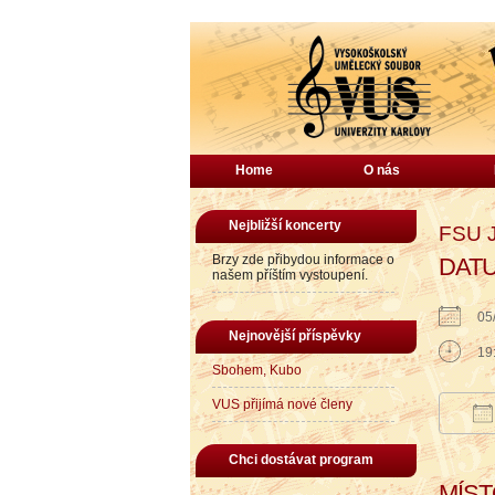
Home
O nás
Nejbližší koncerty
FSU J
Brzy zde přibydou informace o
DAT
našem příštím vystoupení.
05
Nejnovější příspěvky
19
Sbohem, Kubo
VUS přijímá nové členy
Do
Chci dostávat program
MÍS