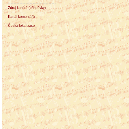
Zdroj kanálů (příspěvky)
Kanál komentářů
Česká lokalizace