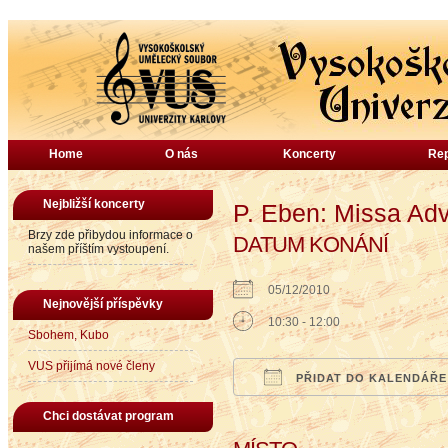
Home
O nás
Koncerty
Rep
Nejbližší koncerty
P. Eben: Missa Ad
Brzy zde přibydou informace o
DATUM KONÁNÍ
našem příštím vystoupení.
05/12/2010
Nejnovější příspěvky
10:30 - 12:00
Sbohem, Kubo
VUS přijímá nové členy
PŘIDAT DO KALENDÁŘE
Download ICS
Google Calendar
iCalendar
Office
Chci dostávat program