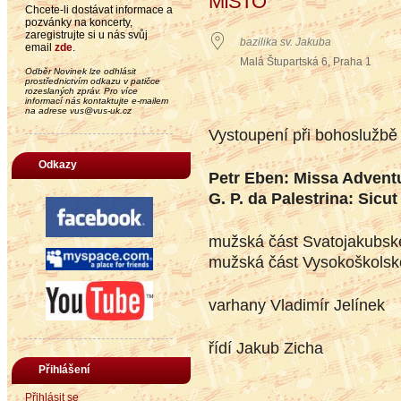
MÍSTO
Chcete-li dostávat informace a
pozvánky na koncerty,
zaregistrujte si u nás svůj
bazilika sv. Jakuba
email
zde
.
Malá Štupartská 6, Praha 1
Odběr Novinek lze odhlásit
prostřednictvím odkazu v patičce
rozeslaných zpráv. Pro více
informací nás kontaktujte e-mailem
na adrese vus@vus-uk.cz
Vystoupení při bohoslužbě 
Odkazy
Petr Eben: Missa Advent
G. P. da Palestrina: Sicu
mužská část Svatojakubsk
mužská část Vysokoškols
varhany Vladimír Jelínek
řídí Jakub Zicha
Přihlášení
Přihlásit se