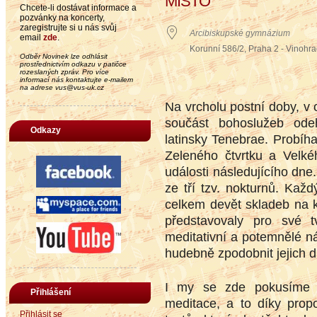
MÍSTO
Chcete-li dostávat informace a
pozvánky na koncerty,
zaregistrujte si u nás svůj
Arcibiskupské gymnázium
email
zde
.
Korunní 586/2, Praha 2 - Vinohr
Odběr Novinek lze odhlásit
prostřednictvím odkazu v patičce
rozeslaných zpráv. Pro více
informací nás kontaktujte e-mailem
na adrese vus@vus-uk.cz
Na vrcholu postní doby, v 
součást bohoslužeb ode
Odkazy
latinsky Tenebrae. Probíh
Zeleného čtvrtku a Velké
události následujícího dne
ze tří tzv. nokturnů. Každ
celkem devět skladeb na k
představovaly pro své t
meditativní a potemnělé ná
hudebně zpodobnit jejich 
I my se zde pokusíme vy
Přihlášení
meditace, a to díky pro
Přihlásit se