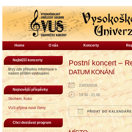
Home
O nás
Koncerty
Rep
Nejbližší koncerty
Postní koncert – R
Brzy zde přibydou informace o
DATUM KONÁNÍ
našem příštím vystoupení.
23/03/2016
Nejnovější příspěvky
19:30 - 21:00
Sbohem, Kubo
VUS přijímá nové členy
PŘIDAT DO KALENDÁŘE
Download ICS
Google Calendar
iCalendar
Office
Chci dostávat program