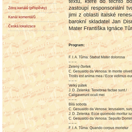
textů, které do těchto b
zastoupí responsoriální t
Zdroj kanálů (příspěvky)
jimi z oblasti italské re
Kanál komentářů
barokní skladatel Jan Dis
Česká lokalizace
Mater Františka Ignáce Tů
Program:
F. I. A. Tůma: Stabat Mater dolorosa
– – –
Zelený čtvrtek
C. Gesualdo da Venosa: In monte oliveti
Tristis est anima mea / Ecce vidimus e
– – –
Velký pátek
J. D. Zelenka: Tenebrae factae sunt /
Caligaverunt oculi mei
– – –
Bílá sobota
C. Gesualdo da Venosa: Ierusalem, sur
J. D. Zelenka: Ecce quomodo moritur iu
C. Gesualdo da Venosa: Sepulto Domi
– – –
F. I. A. Tůma: Quando corpus morietur