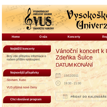
Home
O nás
Koncerty
Rep
Nejbližší koncerty
Vánoční koncert k 
Zdeňka Šulce
Brzy zde přibydou informace o
našem příštím vystoupení.
DATUM KONÁNÍ
Nejnovější příspěvky
15/12/2011
Sbohem, Kubo
19:30 - 21:00
VUS přijímá nové členy
PŘIDAT DO KALENDÁŘE
Chci dostávat program
Download ICS
Google Calendar
iCalendar
Office