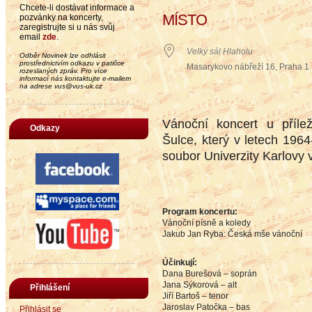
Chcete-li dostávat informace a
MÍSTO
pozvánky na koncerty,
zaregistrujte si u nás svůj
email
zde
.
Velký sál Hlaholu
Odběr Novinek lze odhlásit
prostřednictvím odkazu v patičce
Masarykovo nábřeží 16, Praha 1
rozeslaných zpráv. Pro více
informací nás kontaktujte e-mailem
na adrese vus@vus-uk.cz
Vánoční koncert u přílež
Odkazy
Šulce, který v letech 196
soubor Univerzity Karlovy 
Program koncertu:
Vánoční písně a koledy
Jakub Jan Ryba: Česká mše vánoční
Účinkují:
Dana Burešová – soprán
Jana Sýkorová – alt
Přihlášení
Jiří Bartoš – tenor
Jaroslav Patočka – bas
Přihlásit se