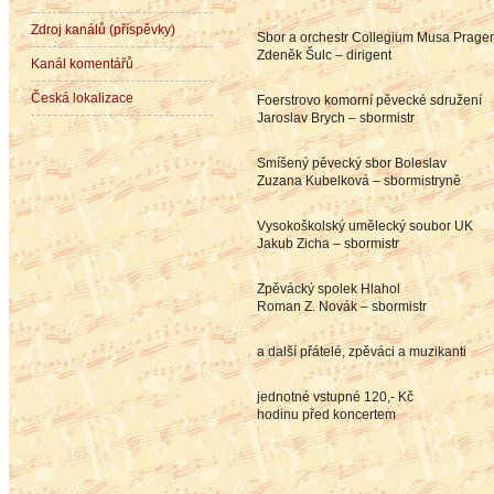
Zdroj kanálů (příspěvky)
Sbor a orchestr Collegium Musa Prage
Zdeněk Šulc – dirigent
Kanál komentářů
Česká lokalizace
Foerstrovo komorní pěvecké sdružení
Jaroslav Brych – sbormistr
Smíšený pěvecký sbor Boleslav
Zuzana Kubelková – sbormistryně
Vysokoškolský umělecký soubor UK
Jakub Zicha – sbormistr
Zpěvácký spolek Hlahol
Roman Z. Novák – sbormistr
a další přátelé, zpěváci a muzikanti
jednotné vstupné 120,- Kč
hodinu před koncertem