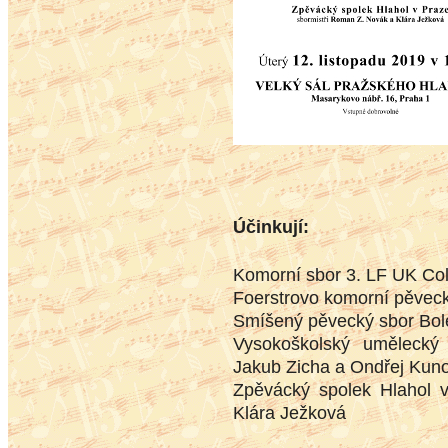
Účinkují:
Komorní sbor 3. LF UK Co
Foerstrovo komorní pěveck
Smíšený pěvecký sbor Bol
Vysokoškolský umělecký 
Jakub Zicha a Ondřej Kun
Zpěvácký spolek Hlahol 
Klára Ježková