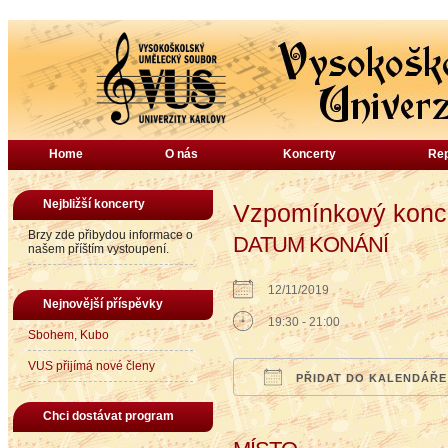
Home
O nás
Koncerty
Rep
Nejbližší koncerty
Vzpomínkový konce
Brzy zde přibydou informace o
DATUM KONÁNÍ
našem příštím vystoupení.
12/11/2019
Nejnovější příspěvky
19:30 - 21:00
Sbohem, Kubo
VUS přijímá nové členy
PŘIDAT DO KALENDÁŘE
Download ICS
Google Calendar
iCalendar
Office
Chci dostávat program