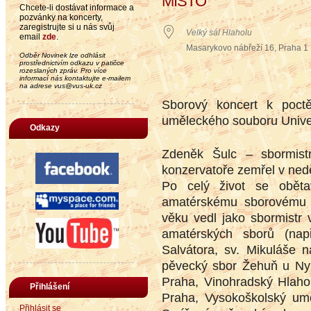
MÍSTO
Chcete-li dostávat informace a
pozvánky na koncerty,
zaregistrujte si u nás svůj
Velký sál Hlaholu
email
zde
.
Masarykovo nábřeží 16, Praha 1
Odběr Novinek lze odhlásit
prostřednictvím odkazu v patičce
rozeslaných zpráv. Pro více
informací nás kontaktujte e-mailem
na adrese vus@vus-uk.cz
Sborový koncert k poctě
uměleckého souboru Univer
Odkazy
Zdeněk Šulc – sbormist
konzervatoře zemřel v nedě
Po celý život se obět
amatérskému sborovému z
věku vedl jako sbormistr 
amatérských sborů (nap
Salvátora, sv. Mikuláše 
pěvecký sbor Žehuň u Ny
Praha, Vinohradský Hlah
Přihlášení
Praha, Vysokoškolský um
Přihlásit se