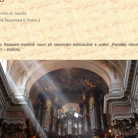
zilika sv. Jakuba
lá Štupartská 6, Praha 1
o Requiem tradičně zazní při slavnostní bohoslužbě k uctění „Památky všec
“ – Dušičky.