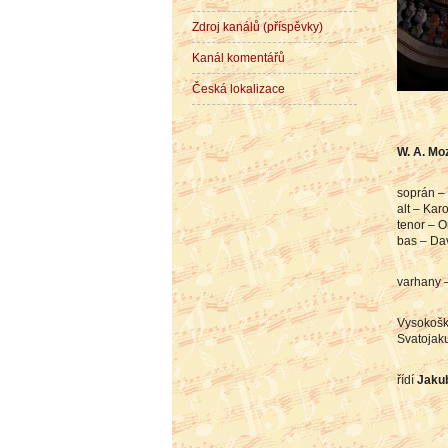
Zdroj kanálů (příspěvky)
Kanál komentářů
Česká lokalizace
W. A. Mo
soprán –
alt – Kar
tenor – 
bas – Da
varhany –
Vysokošk
Svatojaku
řídí
Jaku