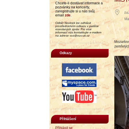
Chcete-li dostávat informace a
pozvánky na koncerty,
zaregistrujte si u nás svůj
ba
email
zde
.
Ma
Odběr Novinek lze odhlásit
prostřednictvím odkazu v patičce
rozeslaných zpráv. Pro více
informací nás kontaktujte e-mailem
na adrese vus@vus-uk.cz
Mozartov
zemřelých
Odkazy
Přihlášení
Přihlásit se