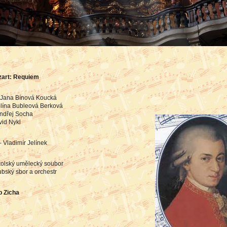
zart: Requiem
 Jana Bínová Koucká
olína Bubleová Berková
Ondřej Socha
vid Nykl
 Vladimír Jelínek
olský umělecký soubor
bský sbor a orchestr
b Zicha