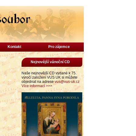
Kontakt
Pro zájemce
Nejnovější vánoční CD
Naše nejnovější CD vydané k 75.
výročí založení VUS UK si můžete
objednat na adrese
vus@vus-uk.cz
Více informací >>>