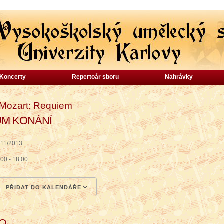
Koncerty
Repertoár sboru
Nahrávky
 Mozart: Requiem
UM KONÁNÍ
/11/2013
:00 - 18:00
PŘIDAT DO KALENDÁŘE
wnload ICS
Google Calendar
iCalendar
Office 365
Outlook Live
TO