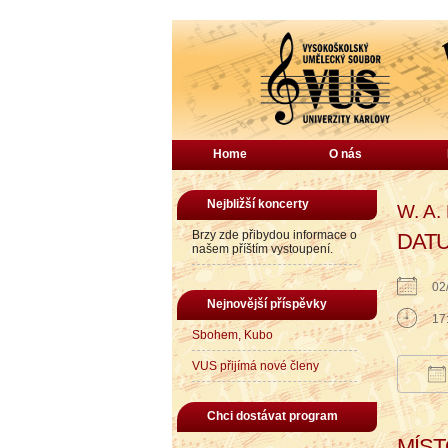
Home
O nás
Nejbližší koncerty
W. A.
Brzy zde přibydou informace o
DAT
našem příštím vystoupení.
02
Nejnovější příspěvky
17
Sbohem, Kubo
VUS přijímá nové členy
Do
Chci dostávat program
MÍS