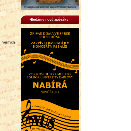
Hledáme nové zpěváky
h věrných