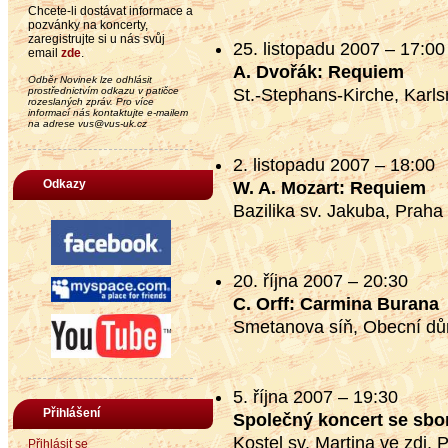
Chcete-li dostávat informace a
pozvánky na koncerty,
zaregistrujte si u nás svůj
25. listopadu 2007 – 17:00
email
zde
.
A. Dvořák: Requiem
Odběr Novinek lze odhlásit
prostřednictvím odkazu v patičce
St.-Stephans-Kirche, Karl
rozeslaných zpráv. Pro více
informací nás kontaktujte e-mailem
na adrese vus@vus-uk.cz
2. listopadu 2007 – 18:00
Odkazy
W. A. Mozart: Requiem
Bazilika sv. Jakuba, Praha
20. října 2007 – 20:30
C. Orff: Carmina Burana
Smetanova síň, Obecní dů
5. října 2007 – 19:30
Přihlášení
Společný koncert se sbo
Kostel sv. Martina ve zdi, 
Přihlásit se