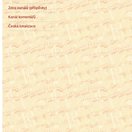
Zdroj kanálů (příspěvky)
Kanál komentářů
Česká lokalizace