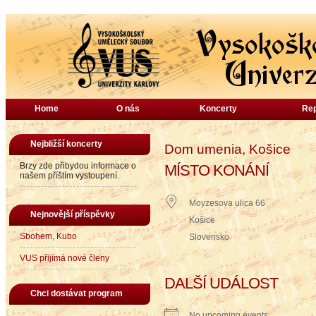
Home
O nás
Koncerty
Rep
Nejbližší koncerty
Dom umenia, Košice
Brzy zde přibydou informace o
MÍSTO KONÁNÍ
našem příštím vystoupení.
Moyzesova ulica 66
Nejnovější příspěvky
Košice
Sbohem, Kubo
Slovensko
VUS přijímá nové členy
DALŠÍ UDÁLOST
Chci dostávat program
No upcoming events