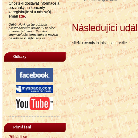
Chcete-li dostávat informace a
pozvánky na koncerty,
zaregistrujte si u nás svůj
email
zde
.
Následující udál
Odběr Novinek lze odhlásit
prostřednictvím odkazu v patičce
rozeslaných zpráv. Pro více
informací nás kontaktujte e-mailem
na adrese vus@vus-uk.cz
<li>No events in this location</li>
Odkazy
Přihlášení
Přihlásit se