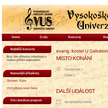
Home
O nás
Koncerty
Rep
Nejbližší koncerty
evang. kostel U Salvátor
Brzy zde přibydou informace o
MÍSTO KONÁNÍ
našem příštím vystoupení.
Salvátorská 1
Nejnovější příspěvky
Praha 1
Sbohem, Kubo
VUS přijímá nové členy
DALŠÍ UDÁLOST
Chci dostávat program
No upcoming events