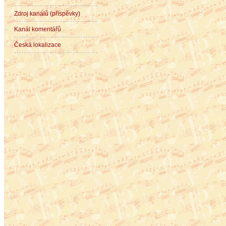
Zdroj kanálů (příspěvky)
Kanál komentářů
Česká lokalizace