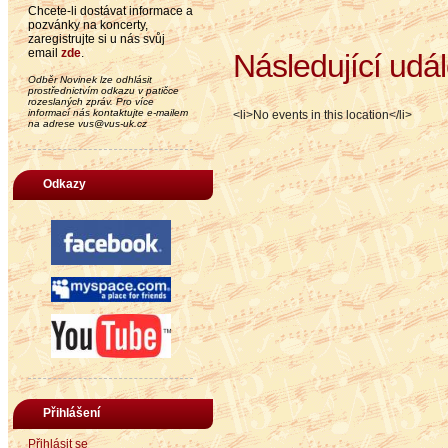
Chcete-li dostávat informace a
pozvánky na koncerty,
zaregistrujte si u nás svůj
email
zde
.
Následující udál
Odběr Novinek lze odhlásit
prostřednictvím odkazu v patičce
rozeslaných zpráv. Pro více
informací nás kontaktujte e-mailem
<li>No events in this location</li>
na adrese vus@vus-uk.cz
Odkazy
Přihlášení
Přihlásit se