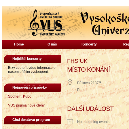
Home
O nás
Koncerty
Rep
Nejbližší koncerty
FHS UK
Brzy zde přibydou informace o
MÍSTO KONÁNÍ
našem příštím vystoupení.
Pátkova 2137/5
Nejnovější příspěvky
Praha
Sbohem, Kubo
VUS přijímá nové členy
DALŠÍ UDÁLOST
Chci dostávat program
No upcoming events