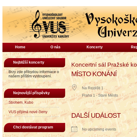
Home
O nás
Koncerty
Rep
Nejbližší koncerty
Koncertní sál Pražské k
Brzy zde přibydou informace o
MÍSTO KONÁNÍ
našem příštím vystoupení.
Na Rejdišti 1
Nejnovější příspěvky
Praha 1 - Staré Město
Sbohem, Kubo
VUS přijímá nové členy
DALŠÍ UDÁLOST
Chci dostávat program
No upcoming events