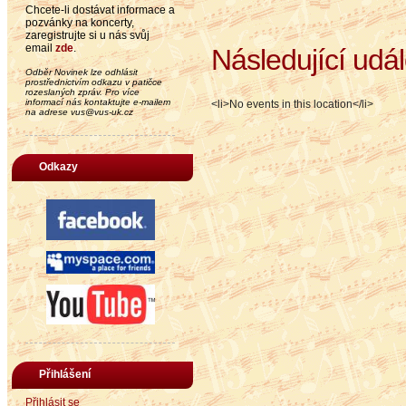
Chcete-li dostávat informace a
pozvánky na koncerty,
zaregistrujte si u nás svůj
email
zde
.
Následující udál
Odběr Novinek lze odhlásit
prostřednictvím odkazu v patičce
rozeslaných zpráv. Pro více
informací nás kontaktujte e-mailem
<li>No events in this location</li>
na adrese vus@vus-uk.cz
Odkazy
Přihlášení
Přihlásit se