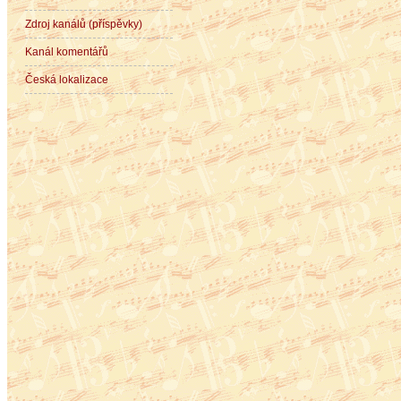
Zdroj kanálů (příspěvky)
Kanál komentářů
Česká lokalizace