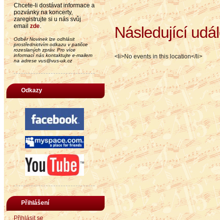
Chcete-li dostávat informace a
pozvánky na koncerty,
zaregistrujte si u nás svůj
email
zde
.
Následující udál
Odběr Novinek lze odhlásit
prostřednictvím odkazu v patičce
rozeslaných zpráv. Pro více
informací nás kontaktujte e-mailem
<li>No events in this location</li>
na adrese vus@vus-uk.cz
Odkazy
Přihlášení
Přihlásit se