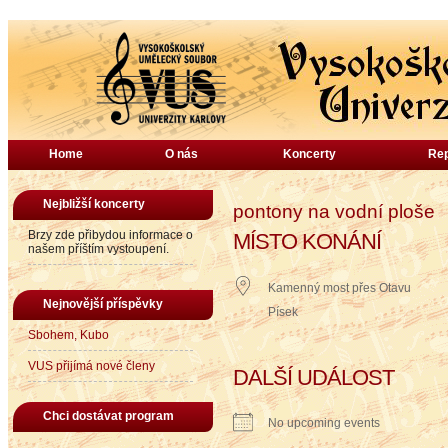
Home
O nás
Koncerty
Rep
Nejbližší koncerty
pontony na vodní ploše
Brzy zde přibydou informace o
MÍSTO KONÁNÍ
našem příštím vystoupení.
Kamenný most přes Otavu
Nejnovější příspěvky
Písek
Sbohem, Kubo
VUS přijímá nové členy
DALŠÍ UDÁLOST
Chci dostávat program
No upcoming events