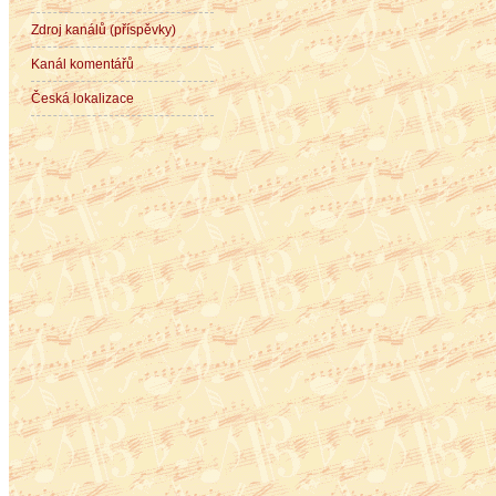
Zdroj kanálů (příspěvky)
Kanál komentářů
Česká lokalizace