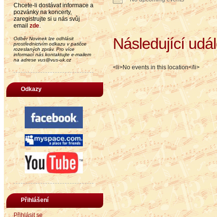
Chcete-li dostávat informace a
pozvánky na koncerty,
zaregistrujte si u nás svůj
email
zde
.
Následující udál
Odběr Novinek lze odhlásit
prostřednictvím odkazu v patičce
rozeslaných zpráv. Pro více
informací nás kontaktujte e-mailem
na adrese vus@vus-uk.cz
<li>No events in this location</li>
Odkazy
Přihlášení
Přihlásit se