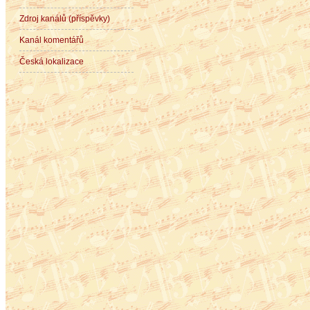
Zdroj kanálů (příspěvky)
Kanál komentářů
Česká lokalizace