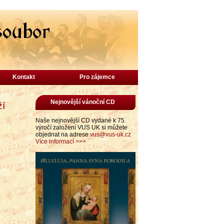
Kontakt
Pro zájemce
Nejnovější vánoční CD
ží
Naše nejnovější CD vydané k 75.
výročí založení VUS UK si můžete
objednat na adrese
vus@vus-uk.cz
Více informací >>>