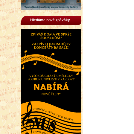
Hledáme nové zpěváky