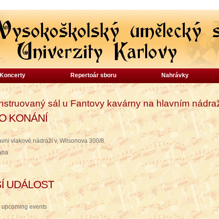
Koncerty
Repertoár sboru
Nahrávky
nstruovaný sál u Fantovy kavárny na hlavním nádra
O KONÁNÍ
avni vlakové nádraží v, Wilsonova 300/8
aha
Í UDÁLOST
 upcoming events