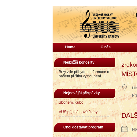
Home
O nás
Nejbližší koncerty
zreko
Brzy zde přibydou informace o
MÍST
našem příštím vystoupení.
Hl
Nejnovější příspěvky
Pr
Sbohem, Kubo
VUS přijímá nové členy
DALŠ
Chci dostávat program
No