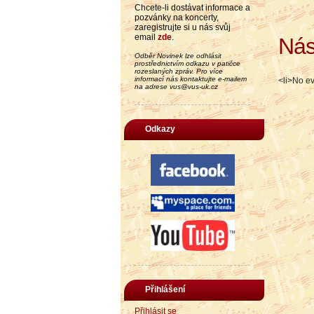
Chcete-li dostávat informace a
pozvánky na koncerty,
zaregistrujte si u nás svůj
email
zde
.
Nás
Odběr Novinek lze odhlásit
prostřednictvím odkazu v patičce
rozeslaných zpráv. Pro více
informací nás kontaktujte e-mailem
<li>No ev
na adrese vus@vus-uk.cz
Odkazy
Přihlášení
Přihlásit se