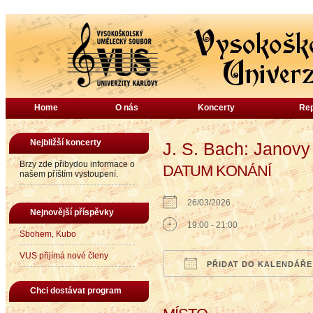
Home
O nás
Koncerty
Rep
Nejbližší koncerty
J. S. Bach: Janovy
Brzy zde přibydou informace o
DATUM KONÁNÍ
našem příštím vystoupení.
26/03/2026
Nejnovější příspěvky
19:00 - 21:00
Sbohem, Kubo
VUS přijímá nové členy
PŘIDAT DO KALENDÁŘE
Download ICS
Google Calendar
iCalendar
Office
Chci dostávat program