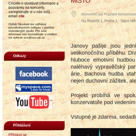
MÍSTO
Chcete-li dostávat informace a
pozvánky na koncerty,
zaregistrujte si u nás svůj
Koncertní sál Pražské konzervat
email
zde
.
Na Rejdišti 1, Praha 1 - Staré Mě
Odběr Novinek lze odhlásit
prostřednictvím odkazu v patičce
rozeslaných zpráv. Pro více
informací nás kontaktujte e-mailem
na adrese vus@vus-uk.cz
Janovy pašije jsou jedn
velikonočního příběhu. Dra
Odkazy
hluboce emotivní hudbou
naléhavý vypravěčský part
árie. Bachova hudba vta
nejen duchovní zážitek, a
Projekt probíhá ve spol
konzervatoře pod vedením 
Vstupné je zdarma, sedadl
Přihlášení
Přihlásit se