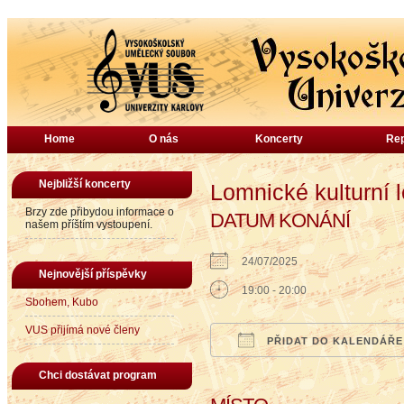
Home
O nás
Koncerty
Rep
Nejbližší koncerty
Lomnické kulturní l
Brzy zde přibydou informace o
DATUM KONÁNÍ
našem příštím vystoupení.
24/07/2025
Nejnovější příspěvky
19:00 - 20:00
Sbohem, Kubo
VUS přijímá nové členy
PŘIDAT DO KALENDÁŘE
Download ICS
Google Calendar
iCalendar
Office
Chci dostávat program