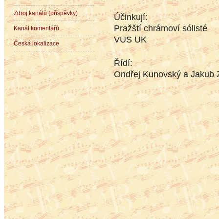
Zdroj kanálů (příspěvky)
Účinkují:
Pražští chrámoví sólisté
Kanál komentářů
VUS UK
Česká lokalizace
Řídí:
Ondřej Kunovský a Jakub 