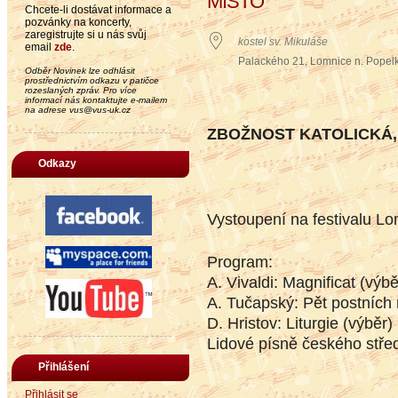
MÍSTO
Chcete-li dostávat informace a
pozvánky na koncerty,
zaregistrujte si u nás svůj
kostel sv. Mikuláše
email
zde
.
Palackého 21, Lomnice n. Popel
Odběr Novinek lze odhlásit
prostřednictvím odkazu v patičce
rozeslaných zpráv. Pro více
informací nás kontaktujte e-mailem
na adrese vus@vus-uk.cz
ZBOŽNOST KATOLICKÁ,
Odkazy
Vystoupení na festivalu Lom
Program:
A. Vivaldi: Magnificat (výbě
A. Tučapský: Pět postních
D. Hristov: Liturgie (výběr)
Lidové písně českého stř
Přihlášení
Přihlásit se