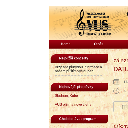
Home
O nás
Nejbližší koncerty
zájez
Brzy zde přibydou informace o
DAT
našem příštím vystoupení.
17
Nejnovější příspěvky
Al
Sbohem, Kubo
VUS přijímá nové členy
Do
Chci dostávat program
MÍS