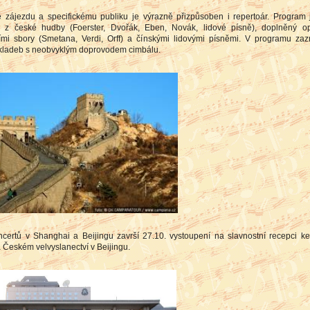
itě zájezdu a specifickému publiku je výrazně přizpůsoben i repertoár. Program 
 z české hudby (Foerster, Dvořák, Eben, Novák, lidové písně), doplněný o
ími sbory (Smetana, Verdi, Orff) a čínskými lidovými písněmi. V programu zaz
skladeb s neobvyklým doprovodem cimbálu.
certů v Shanghai a Beijingu završí 27.10. vystoupení na slavnostní recepci ke
 Českém velvyslanectví v Beijingu.