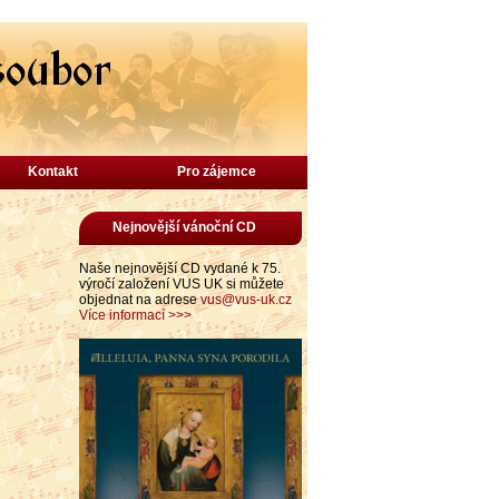
Kontakt
Pro zájemce
Nejnovější vánoční CD
Naše nejnovější CD vydané k 75.
výročí založení VUS UK si můžete
objednat na adrese
vus@vus-uk.cz
Více informací >>>