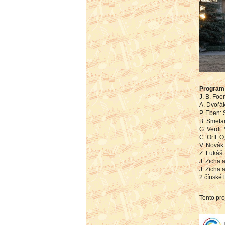
Program
J. B. Foe
A. Dvořá
P. Eben:
B. Smetan
G. Verdi:
C. Orff: O
V. Novák
Z. Lukáš
J. Zicha 
J. Zicha 
2 čínské 
Tento pro