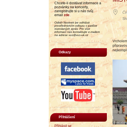
Chcete-li dostávat informace a
pozvánky na koncerty,
zaregistrujte si u nás svůj
Čí
email
zde
.
Sh
Odběr Novinek lze odhlásit
prostřednictvím odkazu v patičce
rozeslaných zpráv. Pro více
informací nás kontaktujte e-mailem
na adrese vus@vus-uk.cz
Vrcholem
připrav
nejkompli
Odkazy
Přihlášení
Přihlásit se