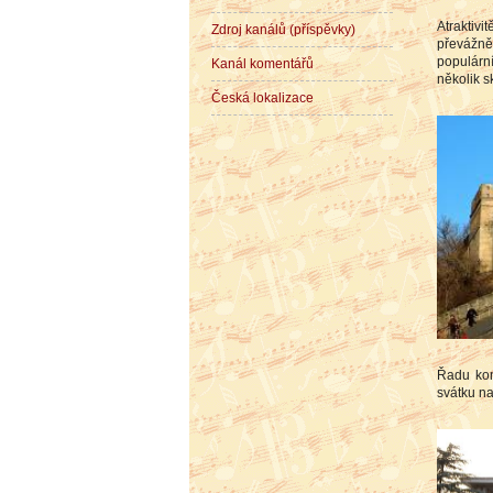
Atraktiv
Zdroj kanálů (příspěvky)
převážně
populárn
Kanál komentářů
několik 
Česká lokalizace
Řadu kon
svátku na