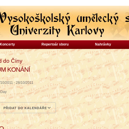
Koncerty
Repertoár sboru
Nahrávky
d do Číny
UM KONÁNÍ
/10/2011 - 28/10/2011
l Day
PŘIDAT DO KALENDÁŘE
wnload ICS
Google Calendar
iCalendar
Office 365
Outlook Live
TO