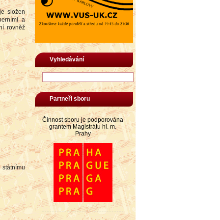
je složen
perními a
ní rovněž
Vyhledávání
Partneři sboru
Činnost sboru je podporována
grantem Magistrátu hl. m.
Prahy
 státnímu