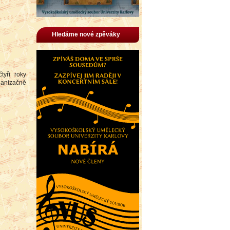
Hledáme nové zpěváky
tyři roky
anizačně