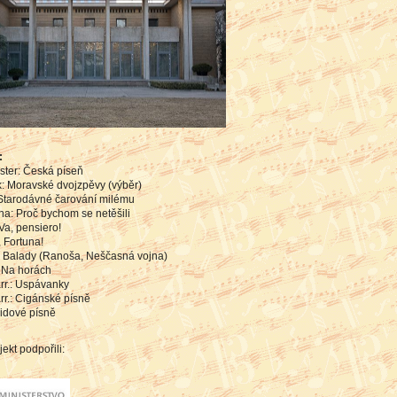
:
rster: Česká píseň
k: Moravské dvojzpěvy (výběr)
 Starodávné čarování milému
a: Proč bychom se netěšili
 Va, pensiero!
, Fortuna!
: Balady (Ranoša, Neščasná vojna)
: Na horách
arr.: Uspávanky
arr.: Cigánské písně
lidové písně
jekt podpořili: