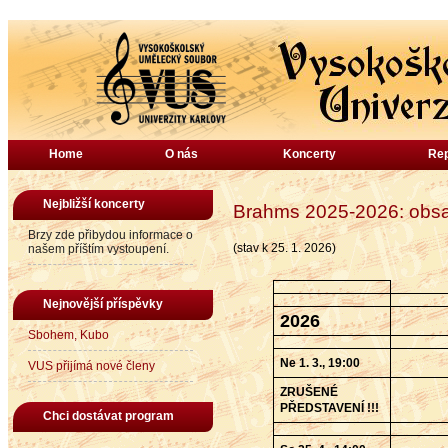
Home
O nás
Koncerty
Rep
Nejbližší koncerty
Brahms 2025-2026: obsa
Brzy zde přibydou informace o
(stav k 25. 1. 2026)
našem příštím vystoupení.
Nejnovější příspěvky
2026
Sbohem, Kubo
Ne 1. 3., 19:00
VUS přijímá nové členy
ZRUŠENÉ
PŘEDSTAVENÍ !!!
Chci dostávat program