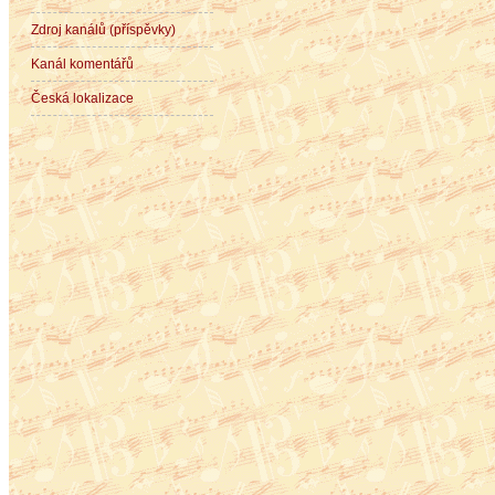
Zdroj kanálů (příspěvky)
Kanál komentářů
Česká lokalizace