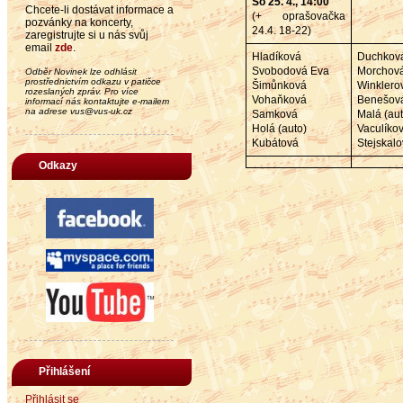
So 25. 4., 14:00
Chcete-li dostávat informace a
(+ oprašovačka
pozvánky na koncerty,
24.4. 18-22)
zaregistrujte si u nás svůj
email
zde
.
Hladíková
Duchkov
Svobodová Eva
Morchov
Odběr Novinek lze odhlásit
prostřednictvím odkazu v patičce
Šimůnková
Winklero
rozeslaných zpráv. Pro více
Vohaňková
Benešov
informací nás kontaktujte e-mailem
na adrese vus@vus-uk.cz
Samková
Malá (aut
Holá (auto)
Vaculíko
Kubátová
Stejskal
Odkazy
Přihlášení
Přihlásit se