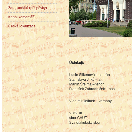
Zdroj kanálů (příspěvky)
Kanál komentářů
Česká lokalizace
Účinkují:
Lucie Silkenová – soprán
Stanislava Jirků – alt
Martin Šrejma – tenor
František Zahradníček – bas
Vladimír Jelínek – varhany
VUS UK
sbor ČVUT
Svatojakubský sbor