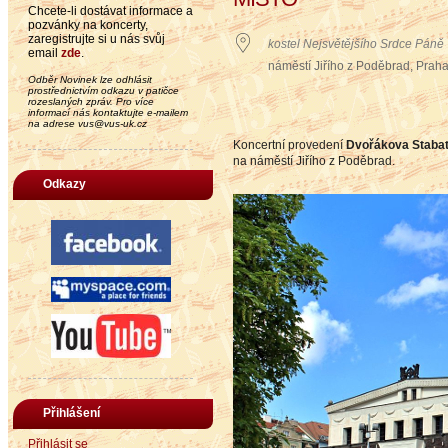
Chcete-li dostávat informace a
pozvánky na koncerty,
zaregistrujte si u nás svůj
kostel Nejsvětějšího Srdce Páně
email
zde
.
náměstí Jiřího z Poděbrad, Praha
Odběr Novinek lze odhlásit
prostřednictvím odkazu v patičce
rozeslaných zpráv. Pro více
informací nás kontaktujte e-mailem
na adrese vus@vus-uk.cz
Koncertní provedení
Dvořákova Stabat
na náměstí Jiřího z Poděbrad.
Odkazy
Přihlášení
Přihlásit se