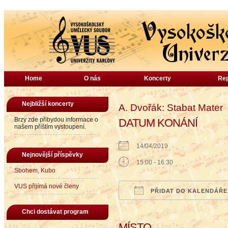
Home
O nás
Koncerty
Rep
Nejbližší koncerty
A. Dvořák: Stabat Mater
Brzy zde přibydou informace o
DATUM KONÁNÍ
našem příštím vystoupení.
14/04/2019
Nejnovější příspěvky
15:00 - 16:30
Sbohem, Kubo
VUS přijímá nové členy
PŘIDAT DO KALENDÁŘE
Download ICS
Google Calendar
iCalendar
Office
Chci dostávat program
MÍSTO