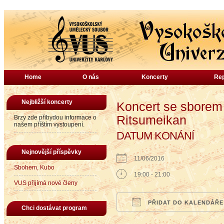
Home
O nás
Koncerty
Rep
Nejbližší koncerty
Koncert se sborem 
Ritsumeikan
Brzy zde přibydou informace o
našem příštím vystoupení.
DATUM KONÁNÍ
Nejnovější příspěvky
11/06/2016
Sbohem, Kubo
19:00 - 21:00
VUS přijímá nové členy
PŘIDAT DO KALENDÁŘE
Chci dostávat program
Download ICS
Google Calendar
iCalendar
Office