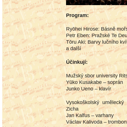
Program:
Ryōhei Hirose: Básně mořs
Petr Eben: Pražské Te De
Tōru Aki: Barvy lučního kví
a další
Účinkují:
Mužský sbor university Ri
Yūko Kusakabe – soprán
Junko Ueno – klavír
Vysokoškolský umělecký
Zicha
Jan Kalfus – varhany
Václav Kalivoda – trombon