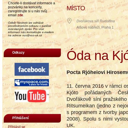
Chcete-li dostávat informace a
MÍSTO
pozvánky na koncerty,
zaregistrujte si u nás svůj
email
zde
.
Dvořákova síň Rudolfina
Odběr Novinek lze odhlásit
prostřednictvím odkazu v patičce
Alšovo nábřeží, Praha 1
rozeslaných zpráv. Pro více
informací nás kontaktujte e-mailem
na adrese vus@vus-uk.cz
Óda na Kjó
Odkazy
Pocta Rjóheiovi Hirosem
11. června 2016 v rámci os
Kjóto pořádaných Česk
Dvořákově síni pražského 
Ritsumeikan (jedno z nejo
s programem z tvorby japo
2008). Spolu s nimi vysto
Přihlášení
UK.
Přihlásit se