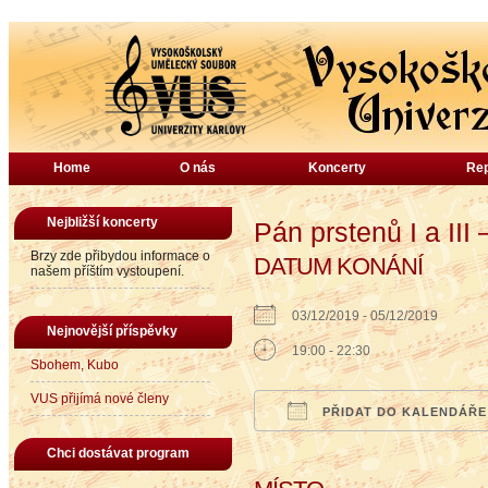
Home
O nás
Koncerty
Rep
Nejbližší koncerty
Pán prstenů I a III
Brzy zde přibydou informace o
DATUM KONÁNÍ
našem příštím vystoupení.
03/12/2019 - 05/12/2019
Nejnovější příspěvky
19:00 - 22:30
Sbohem, Kubo
VUS přijímá nové členy
PŘIDAT DO KALENDÁŘE
Download ICS
Google Calendar
iCalendar
Office
Chci dostávat program