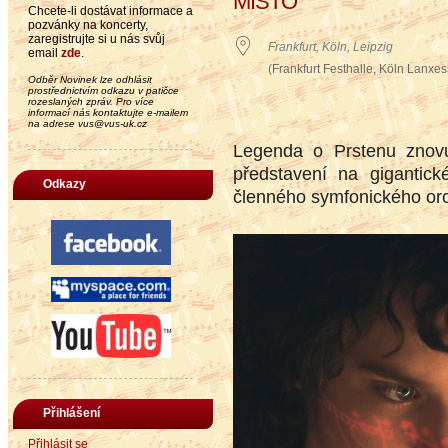
MÍSTO
Chcete-li dostávat informace a
pozvánky na koncerty,
zaregistrujte si u nás svůj
Frankfurt, Köln, Leipzig
email
zde
.
(Frankfurt Festhalle, Köln Lanxe
Odběr Novinek lze odhlásit
prostřednictvím odkazu v patičce
rozeslaných zpráv. Pro více
informací nás kontaktujte e-mailem
na adrese vus@vus-uk.cz
Legenda o Prstenu znovu
představení na gigantic
Odkazy
členného symfonického orch
Přihlášení
Přihlásit se