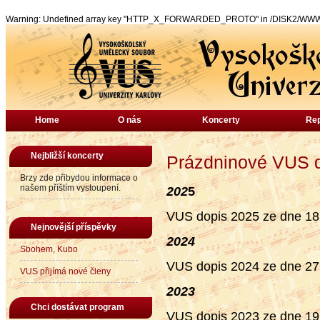
Warning: Undefined array key "HTTP_X_FORWARDED_PROTO" in /DISK2/WWW/vu
Home
O nás
Koncerty
Rep
Nejbližší koncerty
Prázdninové VUS 
Brzy zde přibydou informace o
našem příštím vystoupení.
202
5
VUS dopis 2025 ze dne 18.
Nejnovější příspěvky
2024
Sbohem, Kubo
VUS dopis 2024 ze dne 27.
VUS přijímá nové členy
2023
Chci dostávat program
VUS dopis 2023 ze dne 19