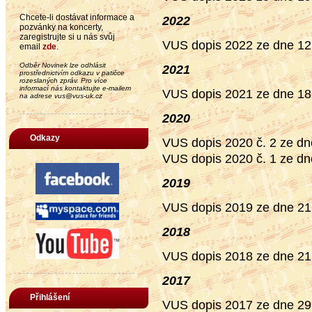
Chcete-li dostávat informace a
2022
pozvánky na koncerty,
zaregistrujte si u nás svůj
VUS dopis 2022 ze dne 12
email
zde
.
Odběr Novinek lze odhlásit
2021
prostřednictvím odkazu v patičce
rozeslaných zpráv. Pro více
informací nás kontaktujte e-mailem
VUS dopis 2021 ze dne 18
na adrese vus@vus-uk.cz
2020
Odkazy
VUS dopis 2020 č. 2 ze dn
VUS dopis 2020 č. 1 ze dn
2019
VUS dopis 2019 ze dne 21
2018
VUS dopis 2018 ze dne 21
2017
Přihlášení
VUS dopis 2017 ze dne 29